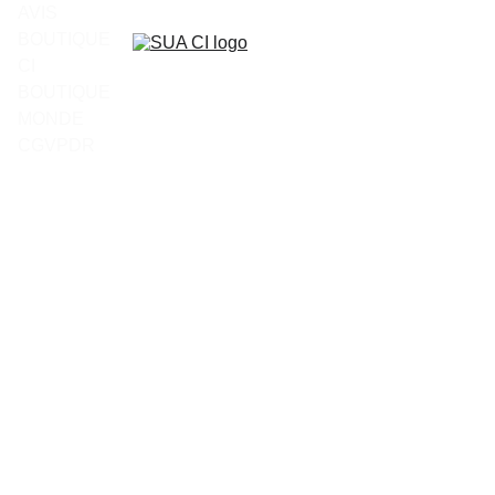
AVIS
BOUTIQUE 
CI
BOUTIQUE 
MONDE
CGV
PDR