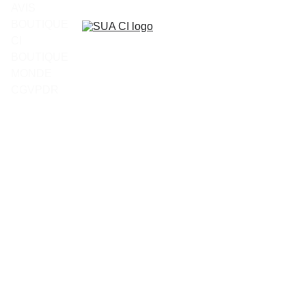
AVIS
BOUTIQUE 
CI
BOUTIQUE 
MONDE
CGV
PDR