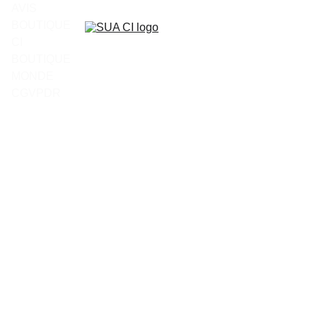
AVIS
BOUTIQUE 
CI
BOUTIQUE 
MONDE
CGV
PDR
T shirt -