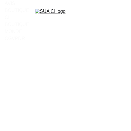
AVIS
BOUTIQUE 
CI
BOUTIQUE 
MONDE
CGV
PDR