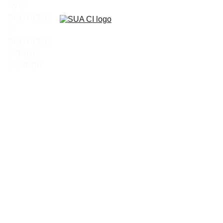
AVIS
BOUTIQUE 
CI
BOUTIQUE 
MONDE
CGV
PDR